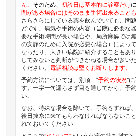
ん。
そのため、
初診日は基本的に診察だけ
間がある場合にはそのまま手術出来ること
さらさらにしている薬を飲んでいても、問
どです。病気や手術の内容（当院に必要な
要な手術時間が長い場合や、局所麻酔では
の安静のために入院が必要な場合）によっ
なったり、大きい病院に紹介することもあ
してみないと判断がつきかねる場合が多い
ください。
電話相談は堅くお断りします。
予約方法については、別項、”
予約の状況
”
す。一字一句漏らさず目を通してから、予
い。
なお、特殊な場合を除いて、手術をすれば
後日抜糸に来てもらわなければならないこ
れておいてください。
ところで
”ペンレス”
という点滴の針を刺すと