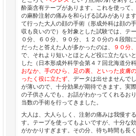
酔薬含有テープがあります。これを使って
の麻酔注射の痛みを和らげる試みがありま
て行った大人の顔の手術（形成外科は顔の
収も良いので）を対象とした試験では、テ
０分、６０分、９０分、１２０分の４段階
だったと答えた人が多かったのは、
９０分
で、それより短いとほとんど役に立たない
した（日本形成外科学会第４７回北海道分
おなか、手のひら、足の裏、といった皮膚
ったく役に立たず
、データは出せませんで
が薄いので、十分効果が期待できます。実
の子供さんでも、お話がわかってくれるお
当数の手術を行ってきました。
大人は、大人らしく、注射の痛みは我慢す
す。テープを使ってもよいですが、十分な
がかかりすぎます。その分、待ち時間も長